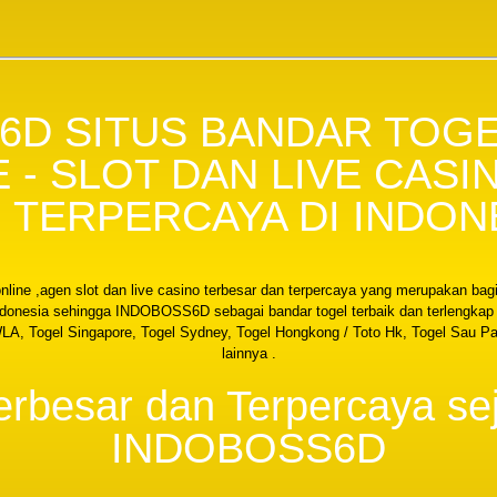
6D SITUS BANDAR TOGEL
 - SLOT DAN LIVE CAS
 TERPERCAYA DI INDON
line ,agen slot dan live casino terbesar dan terpercaya yang merupakan bag
Indonesia sehingga INDOBOSS6D sebagai bandar togel terbaik dan terlengkap
l WLA, Togel Singapore, Togel Sydney, Togel Hongkong / Toto Hk, Togel Sau 
lainnya .
erbesar dan Terpercaya sej
INDOBOSS6D