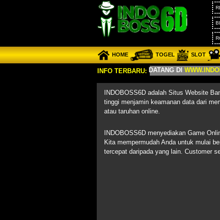
R
B
R
HOME
TOGEL
SLOT
SELAMAT DATANG DI
WWW.INDOBOS
INFO TERBARU:
INDOBOSS6D adalah Situs Website Bandar
tinggi menjamin keamanan data dari 
atau taruhan online.
INDOBOSS6D menyediakan Game Online ter
Kita mempermudah Anda untuk mulai ber
tercepat daripada yang lain. Customer s