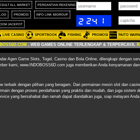
ESULT ALL MARKET
PERGANTIAN REKENING
LOG
PROMOSI
INFO LINK 88GROUP
OOM JACKPOT
LIVE CASINO
SPORTBOOK
FISHING
PROMOSI
PAITO WAR
S6D.COM
. WEB GAMES ONLINE TERLENGKAP & TERPERCAYA.
RAIH
 Agen Game Slots, Togel, Casino dan Bola Online, dilengkapi dengan serve
member kami, www.INDOBOSS6D.com juga memberikan Anda kenyamanan dan 
baik dengan pilihan yang beragam. Dari permainan mesin slot dan casino o
main dengan proses pendaftaran yang praktis dan mudah, dan juga sistem d
ervice yang bersahabat dan ramah dapat diandalkan juga, siap melayani Anda