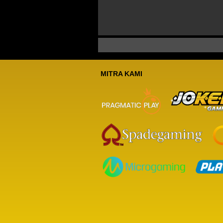
MITRA KAMI