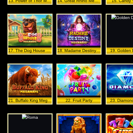
13. Power of Thor Megaways
14. Great Rhino Megaways
15. Candy V
17. The Dog House Megaways
18. Madame Destiny Megaways
19. Golden
21. Buffalo King Megaways
22. Fruit Party
23. Diamond