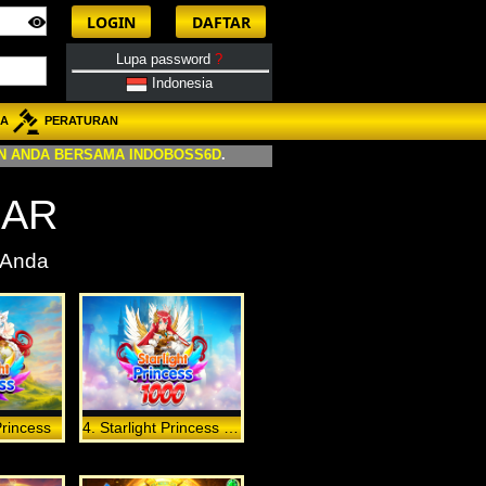
LOGIN
DAFTAR
Lupa password
?
Indonesia
NA
PERATURAN
 BERSAMA INDOBOSS6D
.
LAR
 Anda
Princess
4. Starlight Princess 1000