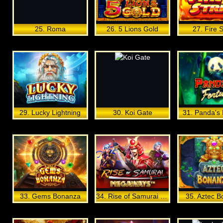
25. Roma
26. 5 Lions Gold
27. Fire S
29. Lucky Lightning
30. Koi Gate
31. Panda's
33. Gems Bonanza
34. Rise of Samurai Megaways
35. Aztec 