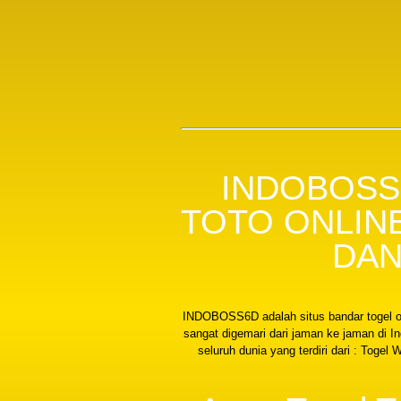
INDOBOSS
TOTO ONLINE
DAN
INDOBOSS6D adalah situs bandar togel on
sangat digemari dari jaman ke jaman di 
seluruh dunia yang terdiri dari : Toge