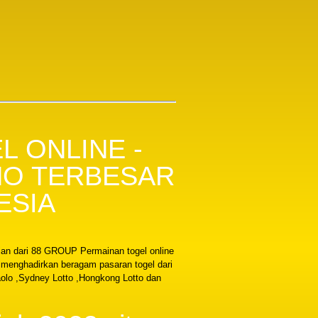
 ONLINE -
INO TERBESAR
ESIA
ian dari 88 GROUP Permainan togel online
 menghadirkan beragam pasaran togel dari
Paolo ,Sydney Lotto ,Hongkong Lotto dan