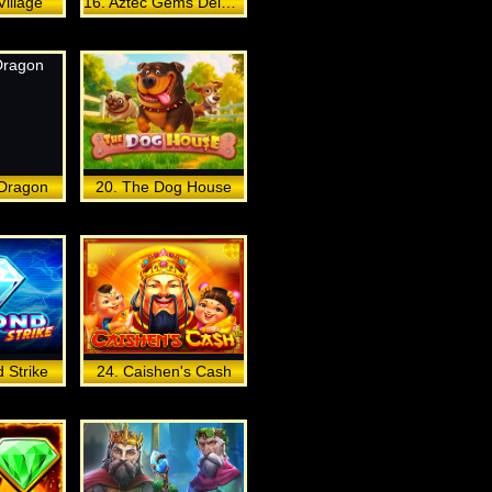
illage
16. Aztec Gems Deluxe
 Dragon
20. The Dog House
 Strike
24. Caishen's Cash